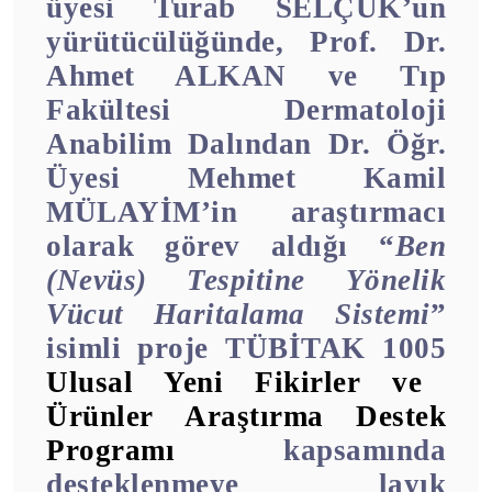
üyesi Turab SELÇUK’un
yürütücülüğünde, Prof. Dr.
Ahmet ALKAN ve Tıp
Fakültesi Dermatoloji
Anabilim Dalından Dr. Öğr.
Üyesi Mehmet Kamil
MÜLAYİM’in araştırmacı
olarak görev aldığı “
Ben
(Nevüs) Tespitine Yönelik
Vücut Haritalama Sistemi
”
isimli proje
TÜBİTAK 1005
Ulusal Yeni Fikirler ve
Ürünler Araştırma Destek
Programı
kapsamında
desteklenmeye layık