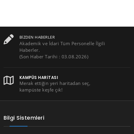
BIZDEN HABERLER
Akademik ve İdari Tüm Personelle İlgili
Haberler.
(Son Haber Tarihi : 03.08.2026)
KAMPÜS HARITASI
Merak ettiğin yeri haritadan seç,
kampüste keşfe çık!
Bilgi Sistemleri