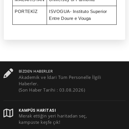
PORTEKİZ
ISVOGUA- Instituto Superior
Entre Doure e Vouga
BIZDEN HABERLER
Akademik ve İdari Tüm Personelle İlgili
Haberler.
(Son Haber Tarihi : 03.08.2026)
KAMPÜS HARITASI
Merak ettiğin yeri haritadan seç,
kampüste keşfe çık!