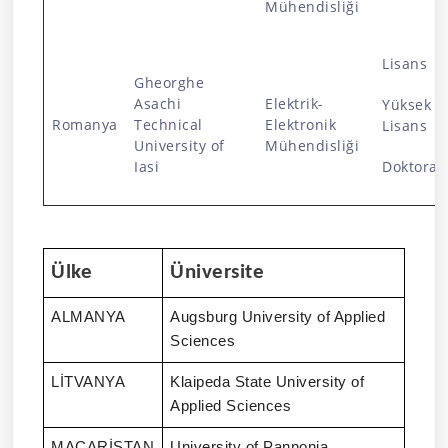
Mühendisliği
Lisans
Gheorghe
Asachi
Elektrik-
Yüksek
Romanya
Technical
Elektronik
Lisans
University of
Mühendisliği
Iasi
Doktora
Ülke
Üniversite
ALMANYA
Augsburg University of Applied
Sciences
LİTVANYA
Klaipeda State University of
Applied Sciences
MACARİSTAN
University of Pannonia