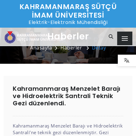
KAHRAMANMARAŞ SÜTÇÜ
İMAM ÜNİVERSİTESİ
Elektrik-Elektronik Mühendisliği
Haberler
Anasayfa
Haberler
Detay
Kahramanmaraş Menzelet Barajı
ve Hidroelektrik Santrali Teknik
Gezi düzenlendi.
Kahramanmaraş Menzelet Barajı ve Hidroelektrik
Santrali’ne teknik gezi düzenlenmiştir. Gezi